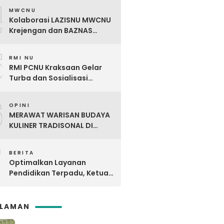
4
MWCNU
Kolaborasi LAZISNU MWCNU
Krejengan dan BAZNAS
Kabupaten Probolinggo
5
Salurkan Bantuan Kaki Palsu
RMI NU
untuk Korban Kecelakaan
RMI PCNU Kraksaan Gelar
Kerja
Turba dan Sosialisasi
Digdaya Pesantren ke-6 Se-
6
MWC NU Paiton & Kotaanyar
OPINI
MERAWAT WARISAN BUDAYA
KULINER TRADISONAL DI
TENGAH ARUS KULINER
7
MODERN
BERITA
Optimalkan Layanan
Pendidikan Terpadu, Ketua
PCNU Kraksaan Resmikan
Ma’rifat
SLAMAN