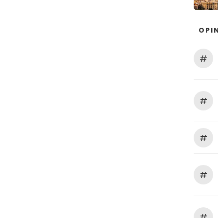
OPIN
#
#
#
#
#