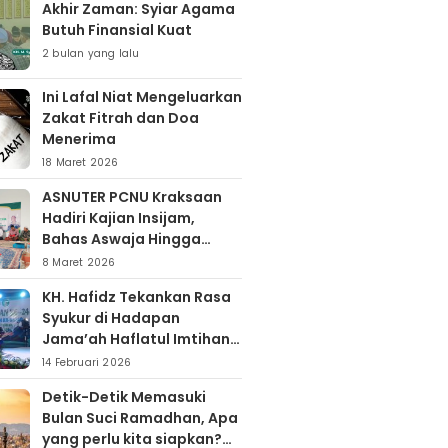
Akhir Zaman: Syiar Agama
Butuh Finansial Kuat
2 bulan yang lalu
Ini Lafal Niat Mengeluarkan
Zakat Fitrah dan Doa
Menerima
18 Maret 2026
ASNUTER PCNU Kraksaan
Hadiri Kajian Insijam,
Bahas Aswaja Hingga
Dinamika Timur Tengah
8 Maret 2026
KH. Hafidz Tekankan Rasa
Syukur di Hadapan
Jama’ah Haflatul Imtihan
Arrozaq Bucor
14 Februari 2026
Probolinggo
Detik-Detik Memasuki
Bulan Suci Ramadhan, Apa
yang perlu kita siapkan?