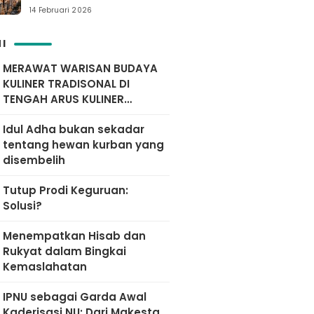
Yuk simak…
14 Februari 2026
I
MERAWAT WARISAN BUDAYA
KULINER TRADISONAL DI
TENGAH ARUS KULINER
MODERN
Idul Adha bukan sekadar
tentang hewan kurban yang
disembelih
Tutup Prodi Keguruan:
Solusi?
Menempatkan Hisab dan
Rukyat dalam Bingkai
Kemaslahatan
IPNU sebagai Garda Awal
Kaderisasi NU: Dari Makesta