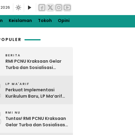
 2026
en
Keislaman
Tokoh
Opini
POPULER
BERITA
RMI PCNU Kraksaan Gelar
Turba dan Sosialisasi
Digdaya Pesantren ke-5 di
2
Gading dan Pakuniran
LP MA'ARIF
Perkuat Implementasi
Kurikulum Baru, LP Ma’arif
NU PCNU Kraksaan Gelar
3
Bimtek KBC di Tiris Barat
RMI NU
Tuntas! RMI PCNU Kraksaan
Gelar Turba dan Sosialisasi
Digdaya Pesantren Ke-7