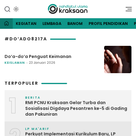
Lewati
ke
Website Resmi Pengurus
NU Kraksaan
konten
Cabang Nahdlatul Ulama
Kraksaan
KEGIATAN
LEMBAGA
BANOM
PROFIL PENDIDIKAN
#DO’ADO8217A
Do’a-do’a Penguat Keimanan
KEISLAMAN
23 Januari 2026
TERPOPULER
1
BERITA
RMI PCNU Kraksaan Gelar Turba dan
Sosialisasi Digdaya Pesantren ke-5 di Gading
dan Pakuniran
LP MA'ARIF
Perkuat Implementasi Kurikulum Baru, LP