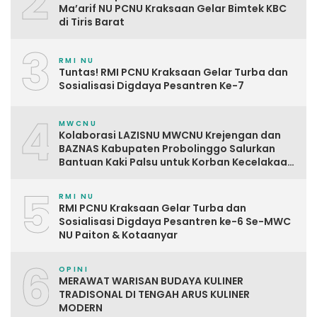
2
Ma’arif NU PCNU Kraksaan Gelar Bimtek KBC
di Tiris Barat
3
RMI NU
Tuntas! RMI PCNU Kraksaan Gelar Turba dan
Sosialisasi Digdaya Pesantren Ke-7
4
MWCNU
Kolaborasi LAZISNU MWCNU Krejengan dan
BAZNAS Kabupaten Probolinggo Salurkan
Bantuan Kaki Palsu untuk Korban Kecelakaan
Kerja
5
RMI NU
RMI PCNU Kraksaan Gelar Turba dan
Sosialisasi Digdaya Pesantren ke-6 Se-MWC
NU Paiton & Kotaanyar
6
OPINI
MERAWAT WARISAN BUDAYA KULINER
TRADISONAL DI TENGAH ARUS KULINER
MODERN