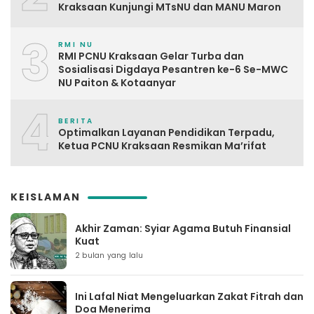
Kraksaan Kunjungi MTsNU dan MANU Maron
3
RMI NU
RMI PCNU Kraksaan Gelar Turba dan
Sosialisasi Digdaya Pesantren ke-6 Se-MWC
NU Paiton & Kotaanyar
4
BERITA
Optimalkan Layanan Pendidikan Terpadu,
Ketua PCNU Kraksaan Resmikan Ma’rifat
KEISLAMAN
Akhir Zaman: Syiar Agama Butuh Finansial
Kuat
2 bulan yang lalu
Ini Lafal Niat Mengeluarkan Zakat Fitrah dan
Doa Menerima