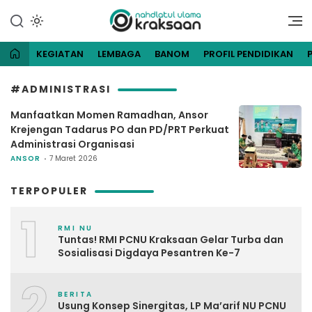
Lewati
ke
Website Resmi Pengurus
NU Kraksaan
konten
Cabang Nahdlatul Ulama
Kraksaan
KEGIATAN
LEMBAGA
BANOM
PROFIL PENDIDIKAN
#ADMINISTRASI
Manfaatkan Momen Ramadhan, Ansor
Krejengan Tadarus PO dan PD/PRT Perkuat
Administrasi Organisasi
ANSOR
7 Maret 2026
TERPOPULER
1
RMI NU
Tuntas! RMI PCNU Kraksaan Gelar Turba dan
Sosialisasi Digdaya Pesantren Ke-7
2
BERITA
Usung Konsep Sinergitas, LP Ma’arif NU PCNU