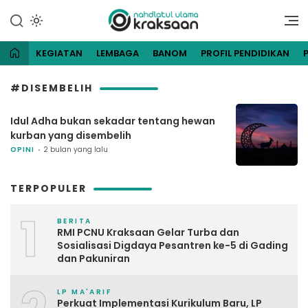
Lewati
ke
Website Resmi Pengurus
NU Kraksaan
konten
Cabang Nahdlatul Ulama
Kraksaan
KEGIATAN
LEMBAGA
BANOM
PROFIL PENDIDIKAN
#DISEMBELIH
Idul Adha bukan sekadar tentang hewan
kurban yang disembelih
OPINI
2 bulan yang lalu
TERPOPULER
1
BERITA
RMI PCNU Kraksaan Gelar Turba dan
Sosialisasi Digdaya Pesantren ke-5 di Gading
dan Pakuniran
LP MA'ARIF
Perkuat Implementasi Kurikulum Baru, LP