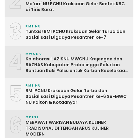
2
Ma’arif NU PCNU Kraksaan Gelar Bimtek KBC
di Tiris Barat
3
RMI NU
Tuntas! RMI PCNU Kraksaan Gelar Turba dan
Sosialisasi Digdaya Pesantren Ke-7
4
MWCNU
Kolaborasi LAZISNU MWCNU Krejengan dan
BAZNAS Kabupaten Probolinggo Salurkan
Bantuan Kaki Palsu untuk Korban Kecelakaan
Kerja
5
RMI NU
RMI PCNU Kraksaan Gelar Turba dan
Sosialisasi Digdaya Pesantren ke-6 Se-MWC
NU Paiton & Kotaanyar
6
OPINI
MERAWAT WARISAN BUDAYA KULINER
TRADISONAL DI TENGAH ARUS KULINER
MODERN