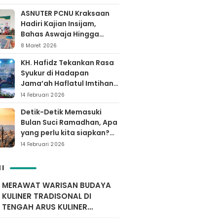
ASNUTER PCNU Kraksaan
Hadiri Kajian Insijam,
Bahas Aswaja Hingga
Dinamika Timur Tengah
8 Maret 2026
KH. Hafidz Tekankan Rasa
Syukur di Hadapan
Jama’ah Haflatul Imtihan
Arrozaq Bucor
14 Februari 2026
Probolinggo
Detik-Detik Memasuki
Bulan Suci Ramadhan, Apa
yang perlu kita siapkan?
Yuk simak…
14 Februari 2026
I
MERAWAT WARISAN BUDAYA
KULINER TRADISONAL DI
TENGAH ARUS KULINER
MODERN