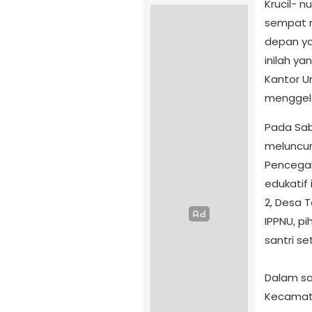
Krucil- n
sempat 
depan ya
inilah y
Kantor U
menggela
‎Pada Sa
meluncur
Pencegah
edukatif
2, Desa 
IPPNU, pi
santri s
‎Dalam s
Kecamat