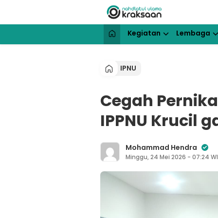
Lewati
ke
konten
NU Kraksaan
Website Resmi Pengurus Cabang N
Kegiatan
Lembaga
IPNU
Cegah Pernika
IPPNU Krucil 
Mohammad Hendra
Minggu, 24 Mei 2026 - 07:24 W