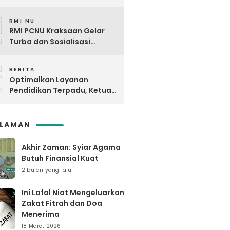
Kunjungi MTsNU dan MANU
4
Maron
RMI NU
RMI PCNU Kraksaan Gelar
Turba dan Sosialisasi
Digdaya Pesantren ke-6 Se-
5
MWC NU Paiton & Kotaanyar
BERITA
Optimalkan Layanan
Pendidikan Terpadu, Ketua
PCNU Kraksaan Resmikan
Ma’rifat
SLAMAN
Akhir Zaman: Syiar Agama
Butuh Finansial Kuat
2 bulan yang lalu
Ini Lafal Niat Mengeluarkan
Zakat Fitrah dan Doa
Menerima
18 Maret 2026