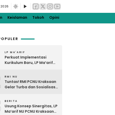
 2026
en
Keislaman
Tokoh
Opini
POPULER
LP MA'ARIF
Perkuat Implementasi
Kurikulum Baru, LP Ma’arif
NU PCNU Kraksaan Gelar
2
Bimtek KBC di Tiris Barat
RMI NU
Tuntas! RMI PCNU Kraksaan
Gelar Turba dan Sosialisasi
Digdaya Pesantren Ke-7
3
BERITA
Usung Konsep Sinergitas, LP
Ma’arif NU PCNU Kraksaan