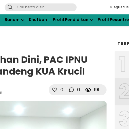
8 Agustus
ahdlatul Ulama Kraksaan
Banom
Khutbah
Profil Pendidikan
Profil Pesantr
TER
1
han Dini, PAC IPNU
gandeng KUA Krucil
0
0
191
IB