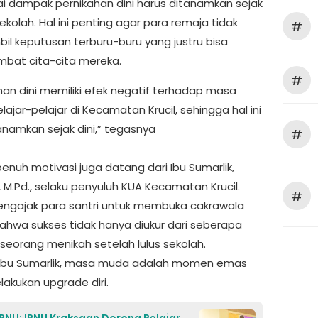
 dampak pernikahan dini harus ditanamkan sejak
kolah. Hal ini penting agar para remaja tidak
#
l keputusan terburu-buru yang justru bisa
bat cita-cita mereka.
#
ahan dini memiliki efek negatif terhadap masa
ajar-pelajar di Kecamatan Krucil, sehingga hal ini
anamkan sejak dini,” tegasnya
#
penuh motivasi juga datang dari Ibu Sumarlik,
H., M.Pd., selaku penyuluh KUA Kecamatan Krucil.
#
engajak para santri untuk membuka cakrawala
 bahwa sukses tidak hanya diukur dari seberapa
seorang menikah setelah lulus sekolah.
 Ibu Sumarlik, masa muda adalah momen emas
lakukan upgrade diri.
IPNU: IPNU Kraksaan Dorong Pelajar