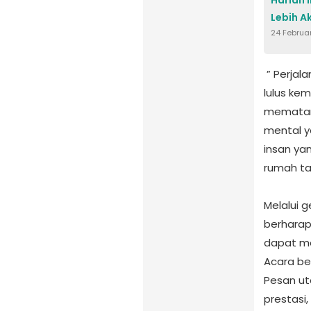
Lebih Ak
24 Februa
‎ ” Perja
lulus ke
mematang
mental y
insan ya
rumah ta
‎Melalui 
berharap
dapat me
‎Acara b
Pesan uta
prestasi,