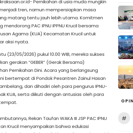
ukraksaan.or.id- Pernikahan di usia muda mungkin
menjadi tren, namun mempersiapkan masa
ng matang tentu jauh lebih utama. Komitmen
ang mendorong PAC IPNU IPPNU Krucil bersama
rusan Agama (KUA) Kecamatan Krucil untuk
r aksi nyata.
btu (23/05/2026) pukul 10.00 WIB, mereka sukses
kan gerakan “GEBER” (Gerak Bersama)
an Pernikahan Dini. Acara yang berlangsung
 ini bertempat di Pondok Pesantren Zainul Hasan
Tambelang, dan dihadiri oleh para pengurus IPNU-
hak KUA, serta diikuti dengan antusias oleh para
OPIN
etempat.
#
ambutannya, Rekan Taufan WAKA III JSP PAC IPNU
an Krucil menyampaikan bahwa edukasi