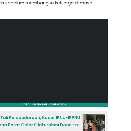
tas sebelum membangun keluarga di masa
SCROLL UNTUK LANJUT MEMBACA
 Tali Persaudaraan, Kader IPNU-IPPNU
Zona Barat Gelar Silaturahmi Door-to-