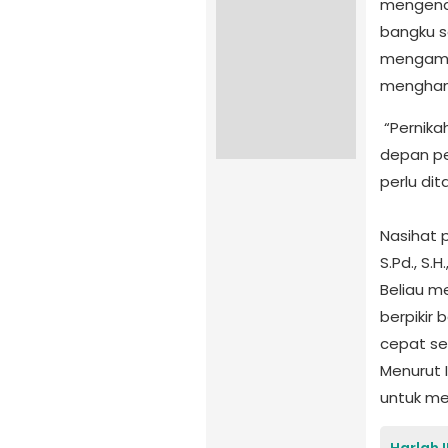
mengenai
bangku se
mengambi
mengham
‎ “Pernik
depan pel
perlu dit
‎Nasihat 
S.Pd., S.
Beliau m
berpikir
cepat se
‎Menurut
untuk me
Harlah 